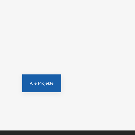
Veränderung der Geschlechterverteilung.
ERGEBNIS
Das Wachstum des Unternehmens ist heute
durch Talent Management gesichert und
Führungsrollen werden fast zu 100 Prozent mit
gut vorbereiteten Kandidaten besetzt.
Alle Projekte