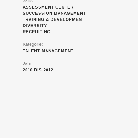
Skills:
ASSESSMENT CENTER
SUCCESSION MANAGEMENT
TRAINING & DEVELOPMENT
DIVERSITY
RECRUITING
Kategorie:
TALENT MANAGEMENT
Jahr:
2010 BIS 2012
ANFORDERUNG
Ein konstanter Talentfluss soll das Wachstum
des international tätigen
Dienstleistungsunternehmens sichern.
STRATEGIE
Andreas Tenkmann steuerte den